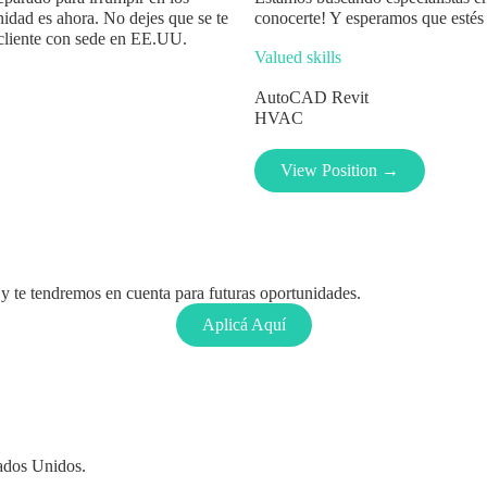
unidad es ahora. No dejes que se te
conocerte! Y esperamos que estés l
 cliente con sede en EE.UU.
Valued skills
AutoCAD
Revit
HVAC
View Position →
y te tendremos en cuenta para futuras oportunidades.
Aplicá Aquí
tados Unidos.