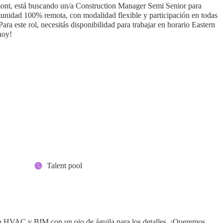
mont, está buscando un/a Construction Manager Semi Senior para
tunidad 100% remota, con modalidad flexible y participación en todas
Para este rol, necesitás disponibilidad para trabajar en horario Eastern
hoy!
Talent pool
n HVAC y BIM con un ojo de águila para los detalles. ¡Queremos