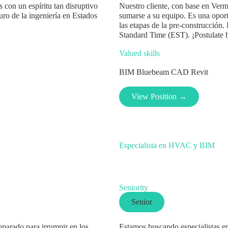
con un espíritu tan disruptivo
Nuestro cliente, con base en Ver
uro de la ingeniería en Estados
sumarse a su equipo. Es una opor
las etapas de la pre-construcción. 
Standard Time (EST). ¡Postulate 
Valued skills
BIM
Bluebeam
CAD
Revit
View Position →
Especialista en HVAC y BIM
Seniority
Senior
parado para irrumpir en los
Estamos buscando especialistas e